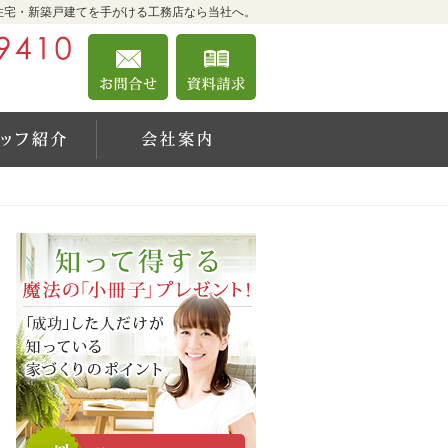
住宅・新築戸建てを手がける工務店なら当社へ。
042-360-9410
お問合せ
資料請求
営業時間9:00～18:00 定休日：日曜日
績一覧
住宅アドバイザーの紹介
会社案内