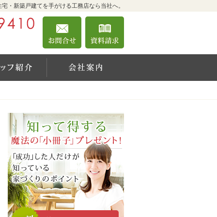
住宅・新築戸建てを手がける工務店なら当社へ。
042-360-9410
お問合せ
資料請求
営業時間9:00～18:00 定休日：日曜日
績一覧
住宅アドバイザーの紹介
会社案内
遊々自適に永く暮らせる「CaSa」