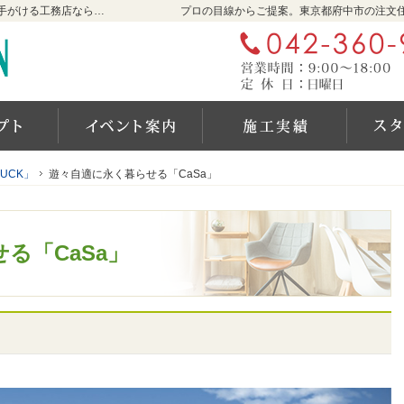
東京都府中市の新築・注文住宅・新築戸建てを手がける工務店なら石井工務店
プロの目線からご提案。東京都府中市の注文
自然素材派のこだわり住宅
見て納得のイベント案内！
施工実
UCK」
UCK」
遊々自適に永く暮らせる「CaSa」
遊々自適に永く暮らせる「CaSa」
る「CaSa」