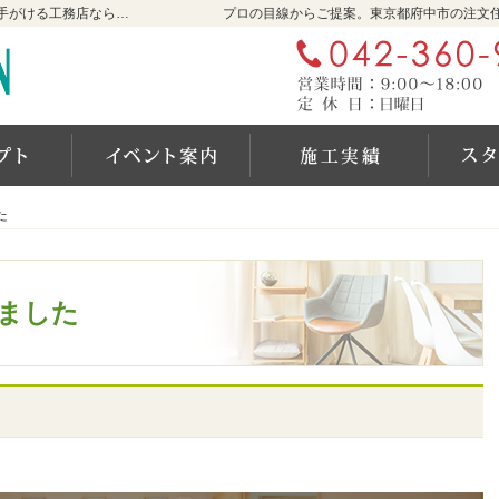
東京都府中市の新築・注文住宅・新築戸建てを手がける工務店なら石井工務店
プロの目線からご提案。東京都府中市の注文
自然素材派のこだわり住宅
見て納得のイベント案内！
施工実
た
た
Pしました