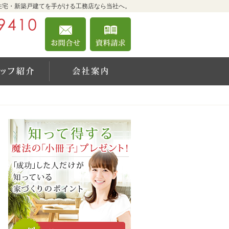
住宅・新築戸建てを手がける工務店なら当社へ。
042-360-9410
お問合せ
資料請求
営業時間9:00～18:00 定休日：日曜日
績一覧
住宅アドバイザーの紹介
会社案内