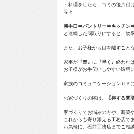
・料理をしたら、ゴミの後片付
等々
勝手口⇒パントリー⇒キッチン
と連続した間取りにすると、効
また、お子様から目を離すこと
家事が
『楽』
に
『早く』
終われ
お子様がお手伝いしやすい環境
家族のコミュニケーションＵＰ
お家づくりの際は、
【得する間
家づくりでお悩みの方や、新築
これからも寄り添える工務店で
お気軽に、石井工務店までご相