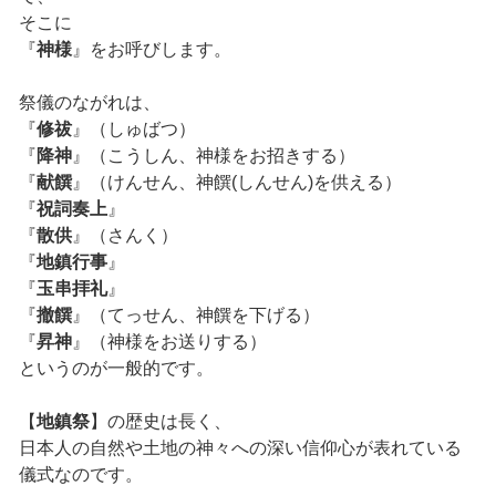
そこに
『
神様
』をお呼びします。
祭儀のながれは、
『
修祓
』（しゅばつ）
『
降神
』（こうしん、神様をお招きする）
『
献饌
』（けんせん、神饌(しんせん)を供える）
『
祝詞奏上
』
『
散供
』（さんく）
『
地鎮行事
』
『
玉串拝礼
』
『
撤饌
』（てっせん、神饌を下げる）
『
昇神
』（神様をお送りする）
というのが一般的です。
【
地鎮祭
】の歴史は長く、
日本人の自然や土地の神々への深い信仰心が表れている
儀式なのです。