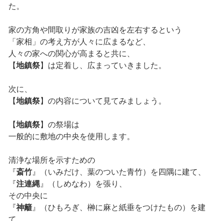
た。
家の方角や間取りが家族の吉凶を左右するという
「家相」の考え方が人々に広まるなど、
人々の家への関心が高まると共に、
【
地鎮祭
】は定着し、広まっていきました。
次に、
【
地鎮祭
】の内容について見てみましょう。
【
地鎮祭
】の祭場は
一般的に敷地の中央を使用します。
清浄な場所を示すための
『
斎竹
』（いみだけ、葉のついた青竹）を四隅に建て、
『
注連縄
』（しめなわ）を張り、
その中央に
『
神籬
』（ひもろぎ、榊に麻と紙垂をつけたもの）を建
て、