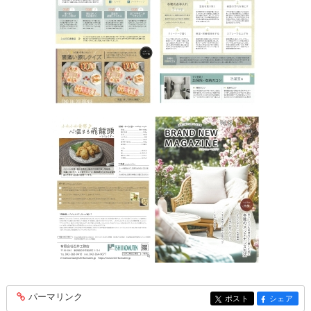
パーマリンク
entry348
ポスト
シェア
entry348
entry348