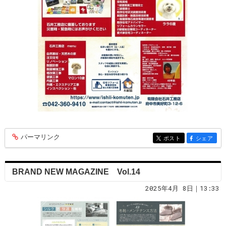
パーマリンク
entry349
ポスト
シェア
entry349
entry349
BRAND NEW MAGAZINE Vol.14
2025年4月 8日｜13:33