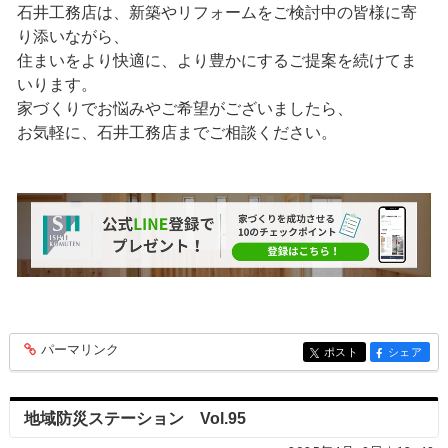
石井工務店は、新築やリフォームをご検討中の皆様に寄
り添いながら、
住まいをより快適に、より豊かにするご提案を続けてま
いります。
家づくりでお悩みやご希望がございましたら、
お気軽に、石井工務店までご相談ください。
パーマリンク
entry352
ポスト
シェア
entry352
entry352
地域防災ステーション Vol.95