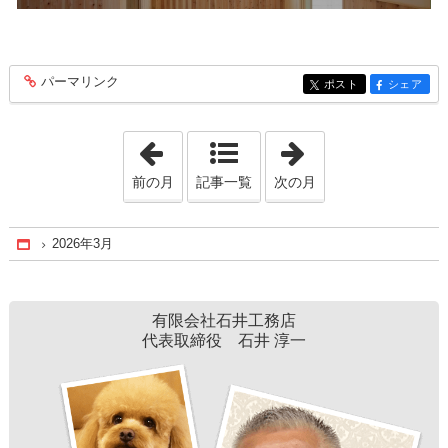
パーマリンク
entry411
ポスト
シェア
entry411
entry411
「2026年2月」
「2026年5月」
前の月
記事一覧
次の月
2026年3月
Home
有限会社石井工務店
代表取締役 石井 淳一