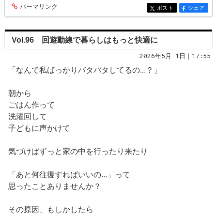
パーマリンク
entry415
ポスト
シェア
entry415
entry415
Vol.96 回遊動線で暮らしはもっと快適に
2026年5月 1日｜17:55
「なんで私ばっかりバタバタしてるの...？」
朝から
ごはん作って
洗濯回して
子どもに声かけて
気づけばずっと家の中を行ったり来たり
「あと何往復すればいいの...」って
思ったことありませんか？
その原因、もしかしたら