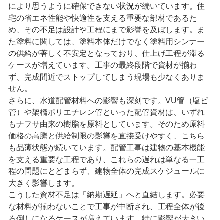
により思うように確保できない状況が続いています。住
宅の省エネ性能や快適性を支える重要な部材であるた
め、その不足は設計や工程にまで影響を及ぼします。ま
た塗料に関しては、塗料本体だけでなく塗料用シンナー
の供給が著しく不安定となっており、仕上げ工程が滞る
ケースが増えています。工事の最終段階で資材が揃わ
ず、完成間近でストップしてしまう現場も少なくありま
せん。
さらに、水道配管材料への影響も深刻です。VU管（塩ビ
管）や架橋ポリエチレン管といった配管資材は、いずれ
もナフサ由来の樹脂を原料としています。そのため原料
価格の高騰と供給制限の影響を直接受けやすく、こちら
も品薄状態が続いています。配管工事は建物の基本機能
を支える重要な工程であり、これらの遅れは単なる一工
程の問題にとどまらず、建物全体の完成スケジュールに
大きく影響します。
こうした資材不足は「納期遅延」へと直結します。必要
な材料が揃わないことで工事が中断され、工程全体が後
ろ倒しになるケースが増えています。特に影響が大きい