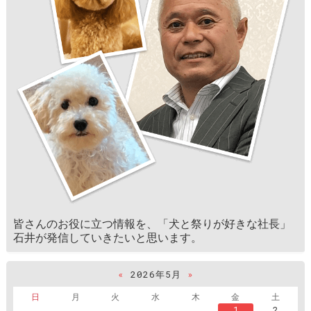
皆さんのお役に立つ情報を、「犬と祭りが好きな社長」
石井が発信していきたいと思います。
«
2026年5月
»
日
月
火
水
木
金
土
1
2