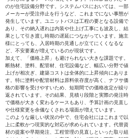
のが住宅設備分野です。システムバスにおいては、一部
メーカーが受注停止を行うなど、これまでにない事態が
発生しています。ユニットバスは工程の要となる設備で
あり、その納入遅れは内装や仕上げ工事にも波及し、結
果として引き渡し時期の遅延につながっています。施主
様にとっても、入居時期の見通しが立てにくくなるな
ど、不安要素が増えているのが現状です。
加えて、「価格上昇」も避けられない大きな課題です。
断熱材、塗料、配管材、住宅設備など、幅広い分野で値
上げが相次ぎ、建築コストは全体的に上昇傾向にありま
す。特に塗料や配管材料は原料依存度が高く、ナフサ価
格の影響を受けやすいため、短期間での価格改定が繰り
返されています。その結果、見積り段階と実際の発注時
で価格が大きく変わるケースもあり、予算計画の見直し
や仕様変更を余儀なくされる場面が増えています。
このような厳しい状況の中で、住宅会社にはこれまで以
上に柔軟かつ現実的な対応が求められています。代替資
材の提案や早期発注、工程管理の見直しといった取り組