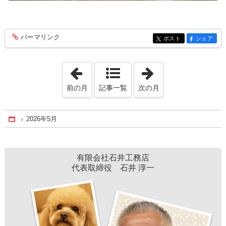
パーマリンク
entry414
ポスト
シェア
entry414
entry414
「2026年3月」
「2026年6月」
前の月
記事一覧
次の月
2026年5月
Home
有限会社石井工務店
代表取締役 石井 淳一