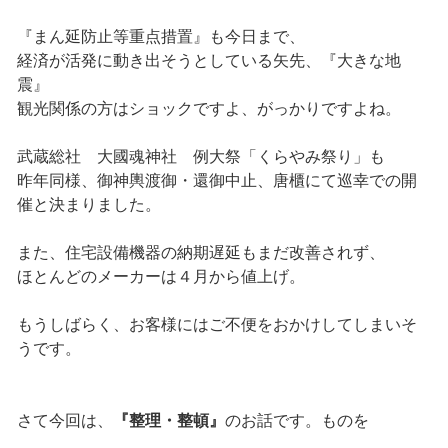
『まん延防止等重点措置』も今日まで、
経済が活発に動き出そうとしている矢先、『大きな地
震』
観光関係の方はショックですよ、がっかりですよね。
武蔵総社 大國魂神社 例大祭「くらやみ祭り」も
昨年同様、御神輿渡御・還御中止、唐櫃にて巡幸での開
催と決まりました。
また、住宅設備機器の納期遅延もまだ改善されず、
ほとんどのメーカーは４月から値上げ。
もうしばらく、お客様にはご不便をおかけしてしまいそ
うです。
さて今回は、
『整理・整頓』
のお話です。ものを