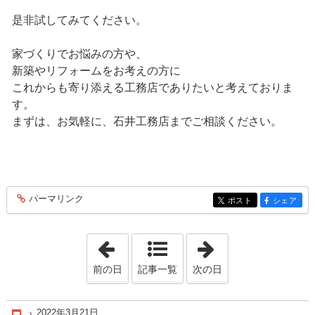
是非試してみてください。
家づくりでお悩みの方や、
新築やリフォームをお考えの方に
これからも寄り添える工務店でありたいと考えておりま
す。
まずは、お気軽に、石井工務店までご相談ください。
パーマリンク
entry215
ポスト
シェア
entry215
entry215
「2022年3月 4日」
「2022年4月 4日
前の日
記事一覧
次の日
2022年3月21日
Home