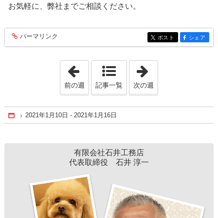
お気軽に、弊社までご相談ください。
パーマリンク
entry173
ポスト
シェア
entry173
entry173
「2020年12月20日 - 2020年12月26日」
「2021年1月31日 
前の週
記事一覧
次の週
2021年1月10日 - 2021年1月16日
Home
有限会社石井工務店
代表取締役 石井 淳一