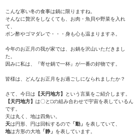
こんな寒い冬の食事は鍋に限りますね。
そんなに贅沢をしなくても、お肉・魚貝や野菜を入れ
て、
ポン酢やゴマダレで・・・身も心も温まりますネ。
今年のお正月の我が家では、お鍋を沢山いただきまし
た。
因みに私は、『寄せ鍋で一杯』が一番の好物です。
皆様は、どんなお正月をお過ごしになられましたか？
さて、今日は
【天円地方】
という言葉をご紹介します。
【天円地方】
は〇と□の組み合わせで宇宙を表しているん
です。
天は丸く、地は四角い。
天
は円形、円は回転するので
「動」
を表していて、
地
は方形の大地
「静」
を表しています。