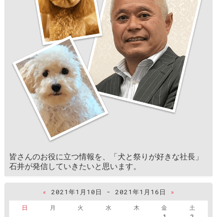
皆さんのお役に立つ情報を、「犬と祭りが好きな社長」
石井が発信していきたいと思います。
«
2021年1月10日 - 2021年1月16日
»
日
月
火
水
木
金
土
1
2