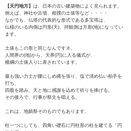
【天円地方】
は、日本の古い建築物によく見られます。
例えば、神社や古墳、相撲の土俵等など・・・・
なかでも、仏塔の代表的な形式である多宝塔は、
仏様のいる内側は円形(天)、拝観側は方形(地)になってい
ます。
土俵もこの形と同じなんですネ。
人間界の(地)から、天界(円)に入る儀式が、
横綱の土俵入りに表されています。
最も強い力士が腰にしめ縄を張り、塩で清め払い柏手を
打ち、
四股を踏み、天と地に感謝を込めて祈りを捧げる。
その後ろで、行事が祭文を唱える。
これは、地鎮祭そのものでもあります。
柱一つにしても、四角い礎石に円柱形の柱を建てる「円