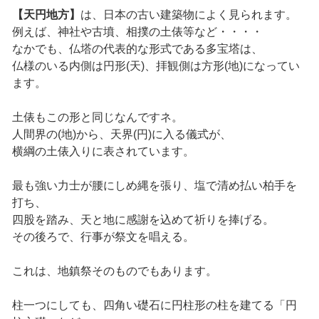
【天円地方】
は、日本の古い建築物によく見られます。
例えば、神社や古墳、相撲の土俵等など・・・・
なかでも、仏塔の代表的な形式である多宝塔は、
仏様のいる内側は円形(天)、拝観側は方形(地)になってい
ます。
土俵もこの形と同じなんですネ。
人間界の(地)から、天界(円)に入る儀式が、
横綱の土俵入りに表されています。
最も強い力士が腰にしめ縄を張り、塩で清め払い柏手を
打ち、
四股を踏み、天と地に感謝を込めて祈りを捧げる。
その後ろで、行事が祭文を唱える。
これは、地鎮祭そのものでもあります。
柱一つにしても、四角い礎石に円柱形の柱を建てる「円