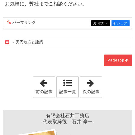
お気軽に、弊社までご相談ください。
パーマリンク
entry173
ポスト
シェア
entry173
entry173
天円地方と建築
Home
PageTop
「紡ぐ 「日本建築を守り伝える」」
「人々の願いと
前の記事
記事一覧
次の記事
有限会社石井工務店
代表取締役 石井 淳一