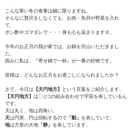
こんな寒い冬の食事は鍋に限りますね。
そんなに贅沢をしなくても、お肉・魚貝や野菜を入れ
て、
ポン酢やゴマダレで・・・身も心も温まりますネ。
今年のお正月の我が家では、お鍋を沢山いただきまし
た。
因みに私は、『寄せ鍋で一杯』が一番の好物です。
皆様は、どんなお正月をお過ごしになられましたか？
さて、今日は
【天円地方】
という言葉をご紹介します。
【天円地方】
は〇と□の組み合わせで宇宙を表しているん
です。
天は丸く、地は四角い。
天
は円形、円は回転するので
「動」
を表していて、
地
は方形の大地
「静」
を表しています。