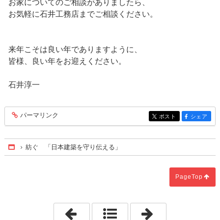
お家についてのご相談がありましたら、
お気軽に石井工務店までご相談ください。
来年こそは良い年でありますように、
皆様、良い年をお迎えください。
石井淳一
パーマリンク
entry172
ポスト
シェア
entry172
entry172
紡ぐ 「日本建築を守り伝える」
Home
PageTop
「世の中の回復を祈って」
「天円地方と建