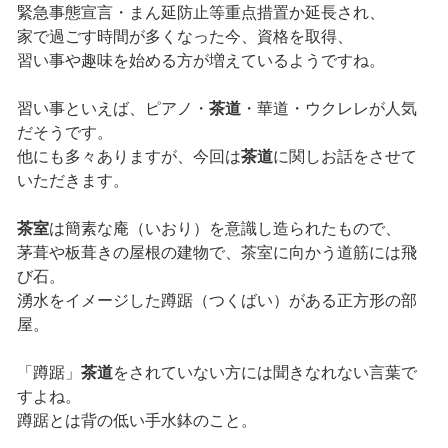
緊急事態宣言・まん延防止等重点措置か延長され、
家で過ごす時間が多くなった今、資格を取得、
習い事や趣味を始める方が増えているようですね。
習い事といえば、ピアノ・
茶道
・華道・ウクレレが人気
だそうです。
他にも多々ありますが、今回は
茶道
に関しお話をさせて
いただきます。
茶室
は簡素な庵（いおり）を意識し造られたもので、
茅葺や板葺きの屋根の建物で、茶室に向かう道筋には飛
び石。
湧水をイメージした蹲踞（つくばい）がある正方形の部
屋。
「蹲踞」
茶道
をされていない方には聞きなれない言葉で
すよね。
蹲踞とは背の低い手水鉢のこと。