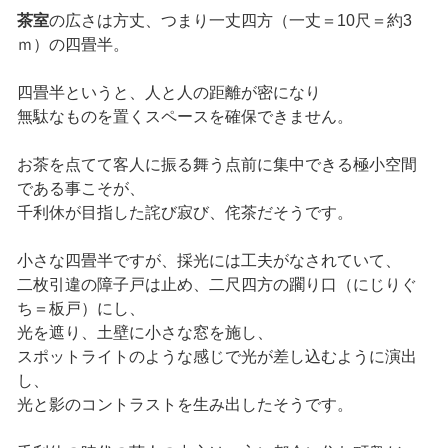
茶室
の広さは方丈、つまり一丈四方（一丈＝10尺＝約3
ｍ）の四畳半。
四畳半というと、人と人の距離が密になり
無駄なものを置くスペースを確保できません。
お茶を点てて客人に振る舞う点前に集中できる極小空間
である事こそが、
千利休が目指した詫び寂び、侘茶だそうです。
小さな四畳半ですが、採光には工夫がなされていて、
二枚引違の障子戸は止め、二尺四方の躙り口（にじりぐ
ち＝板戸）にし、
光を遮り、土壁に小さな窓を施し、
スポットライトのような感じで光が差し込むように演出
し、
光と影のコントラストを生み出したそうです。