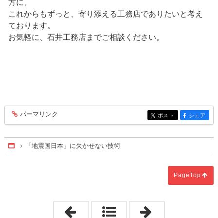
方に、
これからもずっと、寄り添える工務店でありたいと考え
ております。
お気軽に、石井工務店までご相談ください。
パーマリンク
entry185
ポスト
シェア
entry185
entry185
「地震国日本」に欠かせない技術
Home
PageTop
「農家のお庭には知恵が満載」
「古からの習慣