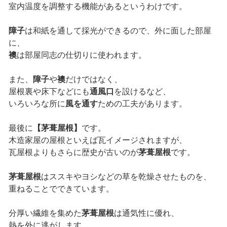
室内温度を調整する機能があるというわけです。
障子
は和紙を通して採光ができるので、外に面した部屋
に、
襖
は部屋同志の仕切りに使われます。
また、
障子
や
襖
だけではなく、
屋根裏や床下などにも
通風口
を設けるなど、
いろいろな所に
風を通す
ための工夫があります。
最後に
【茅葺屋根】
です。
木造家屋の屋根といえば瓦イメージされますが、
瓦屋根よりもさらに歴史が古いのが
茅葺屋根
です。
茅葺屋根
はススキやヨシなどの草を乾燥させたものを、
重ねることでできています。
分厚い繊維を集めた
茅葺屋根
は通気性に優れ、
熱を外に逃がします。