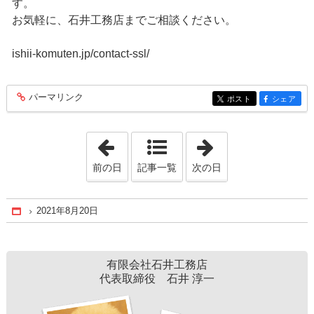
す。
お気軽に、石井工務店までご相談ください。
ishii-komuten.jp/contact-ssl/
パーマリンク
entry190
ポスト
シェア
entry190
entry190
「2021年8月12日」
「2021年9月 4日
前の日
記事一覧
次の日
2021年8月20日
Home
有限会社石井工務店
代表取締役 石井 淳一