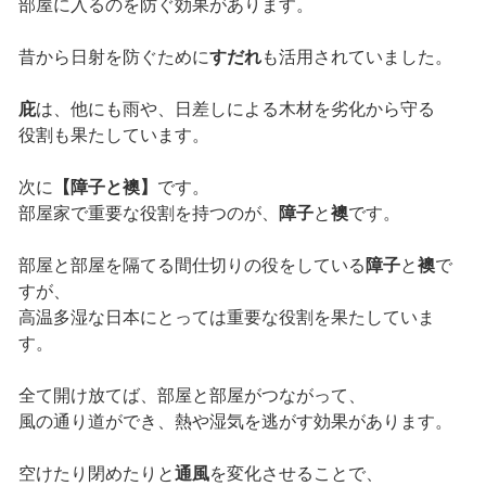
部屋に入るのを防ぐ効果があります。
昔から日射を防ぐために
すだれ
も活用されていました。
庇
は、他にも雨や、日差しによる木材を劣化から守る
役割も果たしています。
次に
【障子と襖】
です。
部屋家で重要な役割を持つのが、
障子
と
襖
です。
部屋と部屋を隔てる間仕切りの役をしている
障子
と
襖
で
すが、
高温多湿な日本にとっては重要な役割を果たしていま
す。
全て開け放てば、部屋と部屋がつながって、
風の通り道ができ、熱や湿気を逃がす効果があります。
空けたり閉めたりと
通風
を変化させることで、