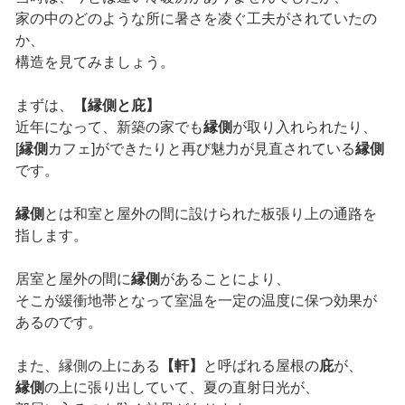
家の中のどのような所に暑さを凌ぐ工夫がされていたの
か、
構造を見てみましょう。
まずは、
【縁側と庇】
近年になって、新築の家でも
縁側
が取り入れられたり、
[
縁側
カフェ]ができたりと再び魅力が見直されている
縁側
です。
縁側
とは和室と屋外の間に設けられた板張り上の通路を
指します。
居室と屋外の間に
縁側
があることにより、
そこが緩衝地帯となって室温を一定の温度に保つ効果が
あるのです。
また、縁側の上にある
【軒】
と呼ばれる屋根の
庇
が、
縁側
の上に張り出していて、夏の直射日光が、