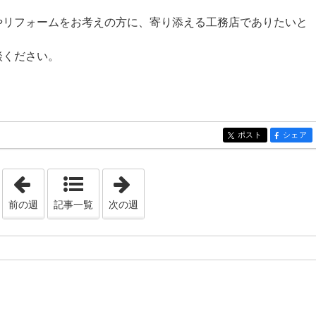
やリフォームをお考えの方に、寄り添える工務店でありたいと
談ください。
ポスト
シェア
entry221
entry221
「2022年4月10日 - 2022年4月16日」
「2022年5月22日 - 2022年5月28日」
前の週
記事一覧
次の週