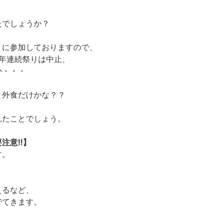
。
たでしょうか？
りに参加しておりますので、
年連続祭りは中止、
か・・・
と外食だけかな？？
れたことでしょう。
注意!!】
す。
えるなど、
でてきます。