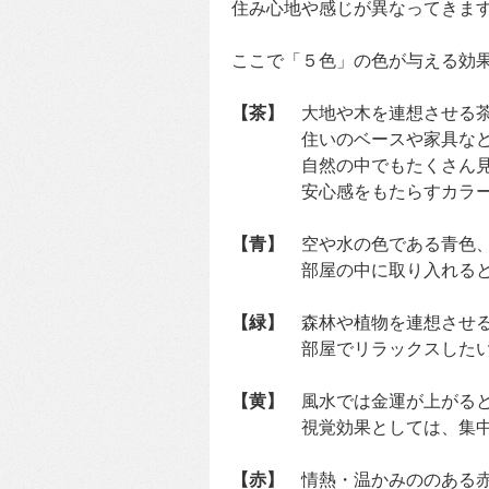
住み心地や感じが異なってきま
ここで「５色」の色が与える効
【茶】
大地や木を連想させる茶
住いのベースや家具など多
自然の中でもたくさん見か
安心感をもたらすカラーと
【青】
空や水の色である青色
部屋の中に取り入れると、清
【緑】
森林や植物を連想させる
部屋でリラックスしたい方
【黄】
風水では金運が上がると
視覚効果としては、集中力
【赤】
情熱・温かみののある赤