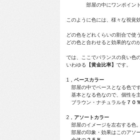
部屋の中にワンポイントで
このように色には、様々な視覚
どの色をどれくらいの割合で使
どの色と合わせると効果的なの
では、ここでバランスの良い色
いわゆる
【黄金比率】
です。
1，
ベースカラー
部屋の中でベースとなる色です
基本となる色なので、個性を主
ブラウン・ナチュラルを
７０
2，
アソートカラー
部屋のイメージを左右する色
部屋の印象・効果はこのアソー
全体の
２５％