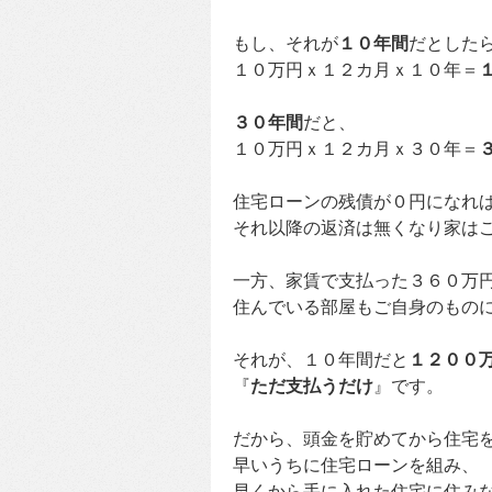
もし、それが
１０年間
だとした
１０万円ｘ１２カ月ｘ１０年＝
３０年間
だと、
１０万円ｘ１２カ月ｘ３０年＝
住宅ローンの残債が０円になれ
それ以降の返済は無くなり家は
一方、家賃で支払った３６０万
住んでいる部屋もご自身のもの
それが、１０年間だと
１２００
『
ただ支払うだけ
』です。
だから、頭金を貯めてから住宅
早いうちに住宅ローンを組み、
早くから手に入れた住宅に住み