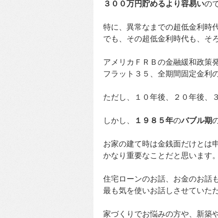
３００万円貯めるより容易い
の
特に、異常なまでの超低金利時
でも、その超低金利時代も、そ
アメリカＦＲＢの金融緩和政策
フラット３５、全期間固定金利
ただし、１０年後、２０年後、
しかし、
１９８５年
の
バブル期
お家の建て時は金銭面だけとは
かなり重要なことだと思います
住宅ローンのお話、お金のお話
最も気を使いお話しさせていた
家づくりでお悩みの方や、新築