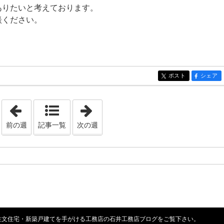
ありたいと考えております。
談ください。
ポスト
シェア
entry264
entry264
「2023年1月29日 - 2023年2月 4日」
「2023年2月26日 - 2023年3月 4日」
前の週
記事一覧
次の週
注文住宅・新築戸建てを手がける工務店の石井工務店ブログ
をご覧下さい。