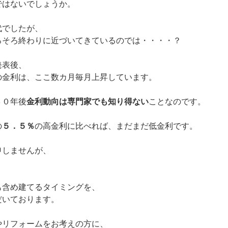
ではないでしょうか。
代でしたが、
ろそろ終わりに近づいてきているのでは・・・・？
発表後、
の金利は、ここ数カ月毎月上昇しています。
３０年後
金利動向は専門家でも知り得ない
ことなのです。
の
５．５％
の高金利に比べれば、まだまだ低金利です。
申しませんが、
。
も含め建てるタイミングを、
だいております。
やリフォームをお考えの方に、