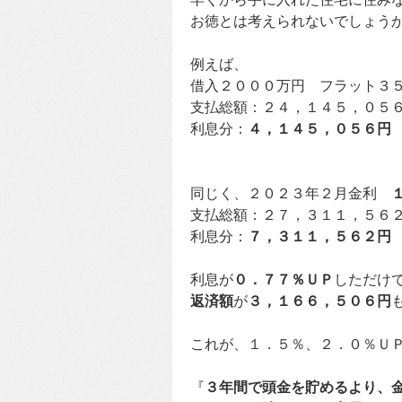
お徳とは考えられないでしょう
例えば、
借入２０００万円 フラット３
支払総額：２４，１４５，０５
利息分：
４，１４５，０５６円
同じく、２０２３年２月金利
支払総額：２７，３１１，５６
利息分：
７，３１１，５６２円
利息が
０．７７％
ＵＰ
しただけ
返済額
が
３，１６６，５０６円
これが、１．５％、２．０％Ｕ
『
３年間で頭金を貯めるより、