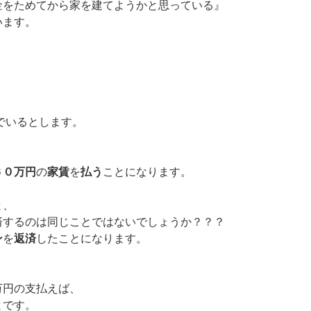
金をためてから家を建てようかと思っている』
います。
？
でいるとします。
６０万円
の
家賃
を
払う
ことになります。
と、
済するのは同じことではないでしょうか？？？
ン
を
返済
したことになります。
万円の支払えば、
とです。