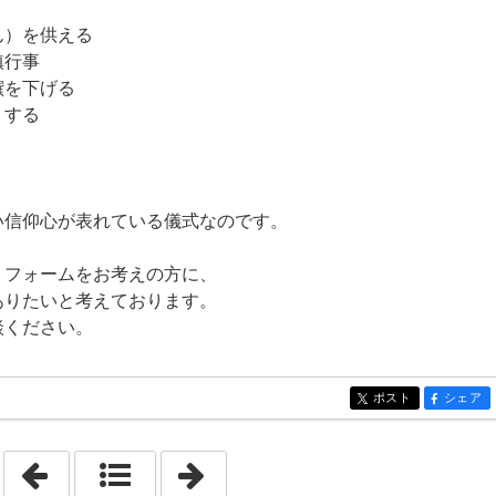
ん）を供える
鎮行事
饌を下げる
りする
い信仰心が表れている儀式なのです。
リフォームをお考えの方に、
ありたいと考えております。
談ください。
ポスト
シェア
entry284
entry284
「2023年8月 6日 - 2023年8月12日」
「2023年10月15日 - 2023年10月21