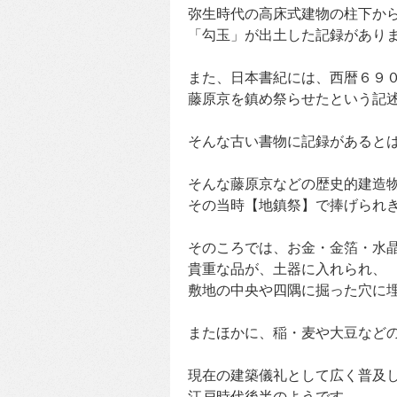
弥生時代の高床式建物の柱下か
「勾玉」が出土した記録があり
また、日本書紀には、西暦６９
藤原京を鎮め祭らせたという記
そんな古い書物に記録があると
そんな藤原京などの歴史的建造
その当時【地鎮祭】で捧げられ
そのころでは、お金・金箔・水
貴重な品が、土器に入れられ、
敷地の中央や四隅に掘った穴に
またほかに、稲・麦や大豆など
現在の建築儀礼として広く普及
江戸時代後半のようです。