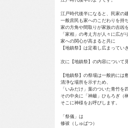
江戸時代後半になると、民家の
一般庶民も家へのこだわりを持
家の方角や間取りが家族の吉凶
「家相」の考え方が人々に広が
家への関心が高まると共に
【地鎮祭】は定着し広まってい
次に【地鎮祭】の内容について
【地鎮祭】の祭場は一般的には
清浄な場所を示すため、
「いみだけ」葉のついた青竹を
その中央に「神籬」ひもろぎ（
そこに神様をお呼びします。
「祭儀」は
修祓（しゅばつ）