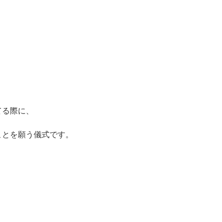
てる際に、
ことを願う儀式です。
、