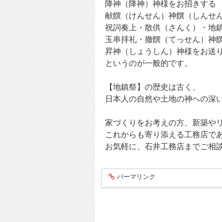
降神（降神）神様をお招きする
献饌（けんせん）神饌（しんせ
祝詞奏上・散供（さんく）・地
玉串拝礼・撤饌（てっせん）神
昇神（しょうしん）神様をお送
というのが一般的です。
【地鎮祭】の歴史は古く、
日本人の自然や土地の神への深
家づくりをお考えの方、新築や
これからも寄り添える工務店で
お気軽に、石井工務店までご相
パーマリンク
entry284