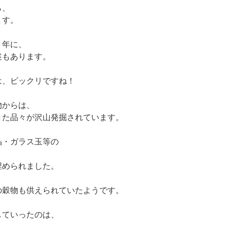
ら、
ます。
０年に、
述もあります。
は、ビックリですね！
物からは、
きた品々が沢山発掘されています。
晶・ガラス玉等の
埋められました。
の穀物も供えられていたようです。
していったのは、