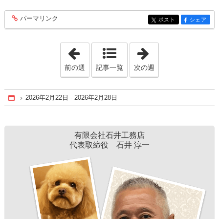
パーマリンク
entry409
ポスト
シェア
entry409
entry409
「2026年1月18日 - 2026年1月24日」
「2026年3月 8日 
前の週
記事一覧
次の週
2026年2月22日 - 2026年2月28日
Home
有限会社石井工務店
代表取締役 石井 淳一