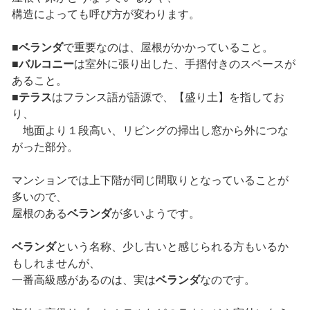
構造によっても呼び方が変わります。
■
ベランダ
で重要なのは、屋根がかかっていること。
■
バルコニー
は室外に張り出した、手摺付きのスペースが
あること。
■
テラス
はフランス語が語源で、【盛り土】を指してお
り、
地面より１段高い、リビングの掃出し窓から外につな
がった部分。
マンションでは上下階が同じ間取りとなっていることが
多いので、
屋根のある
ベランダ
が多いようです。
ベランダ
という名称、少し古いと感じられる方もいるか
もしれませんが、
一番高級感があるのは、実は
ベランダ
なのです。