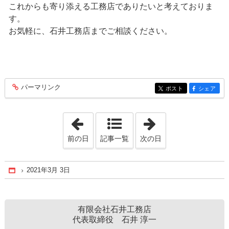
これからも寄り添える工務店でありたいと考えておりま
す。
お気軽に、石井工務店までご相談ください。
パーマリンク
entry176
ポスト
シェア
entry176
entry176
「2021年2月13日」
「2021年3月13日
前の日
記事一覧
次の日
2021年3月 3日
Home
有限会社石井工務店
代表取締役 石井 淳一