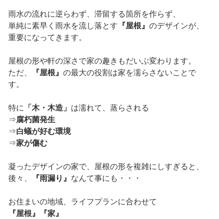
雨水の流れに逆らわず、滞留する箇所を作らず、
単純に素早く雨水を流し落とす
『屋根』
のデザインが、
重要になってきます。
屋根の形や軒の深さで家の趣きもだいぶ変わります。
ただ、
『屋根』
の最大の役割は家を濡らさないことで
す。
特に
「木・木造」
は濡れて、蒸らされる
⇒
腐朽菌発生
⇒
白蟻が好む環境
⇒
家が傷む
凝ったデザインの家で、屋根の形を複雑にしすぎると、
後々、
『雨漏り』
なんて事にも・・・
お住まいの地域、ライフプランに合わせて
『屋根』『家』