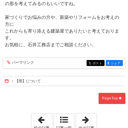
の形を考えてみるのもいいですね。
家づくりでお悩みの方や、新築やリフォームをお考えの
方に
これからも寄り添える建築屋でありたいと考えておりま
す。
お気軽に、石井工務店までご相談ください。
パーマリンク
entry203
ポスト
シェア
entry203
entry203
【雨】について
Home
PageTop
「【CTによる異常早期発見】について」
「【靴を脱ぐ？
前の記事
記事一覧
次の記事