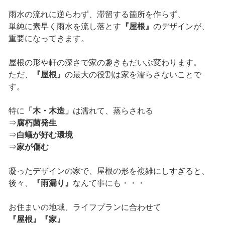
雨水の流れに逆らわず、滞留する箇所を作らず、
単純に素早く雨水を流し落とす
『屋根』
のデザインが、
重要になってきます。
屋根の形や軒の深さで家の趣きもだいぶ変わります。
ただ、
『屋根』
の最大の役割は家を濡らさないことで
す。
特に
「木・木造」
は濡れて、蒸らされる
⇒
腐朽菌発生
⇒
白蟻が好む環境
⇒
家が傷む
凝ったデザインの家で、屋根の形を複雑にしすぎると、
後々、
『雨漏り』
なんて事にも・・・
お住まいの地域、ライフプランに合わせて
『屋根』『家』