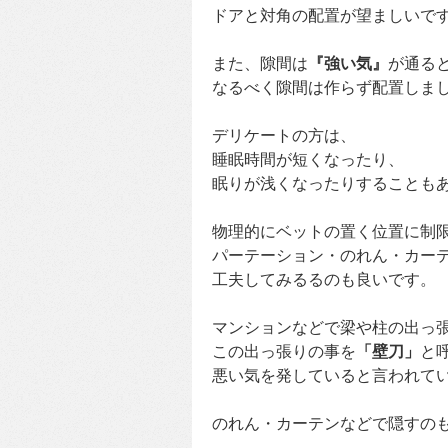
ドアと対角の配置が望ましいで
また、隙間は
『強い気』
が通る
なるべく隙間は作らず配置しま
デリケートの方は、
睡眠時間が短くなったり、
眠りが浅くなったりすることも
物理的にベットの置く位置に制
パーテーション・のれん・カー
工夫してみるるのも良いです。
マンションなどで梁や柱の出っ
この出っ張りの事を
「壁刀」
と
悪い気を発していると言われて
のれん・カーテンなどで隠すの