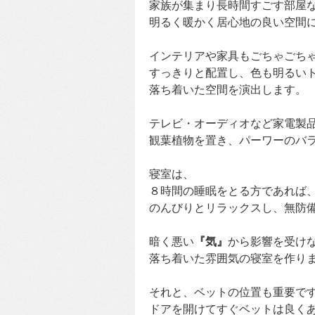
家族が集まり長時間すごす部屋
明るく暖かく居心地の良い空間
インテリアや家具もごちゃごち
すっきりと配置し、色も明るい
落ち着いた空間を演出します。
テレビ・オーディオなど家電製
観葉植物を置き、パーワーのバ
寝室は、
８時間の睡眠をとる方であれば
のんびりとリラックスし、無防
暗く悪い
『気』
から影響を受け
落ち着いた雰囲気の寝室を作り
それと、ベットの位置も重要で
ドアを開けてすぐベットは良く