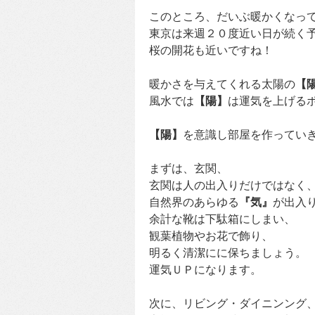
このところ、だいぶ暖かくなっ
東京は来週２０度近い日が続く
桜の開花も近いですね！
暖かさを与えてくれる太陽の
【
風水では
【陽】
は運気を上げる
【陽】
を意識し部屋を作ってい
まずは、玄関、
玄関は人の出入りだけではなく
自然界のあらゆる
『気』
が出入
余計な靴は下駄箱にしまい、
観葉植物やお花で飾り、
明るく清潔にに保ちましょう。
運気ＵＰになります。
次に、リビング・ダイニンング