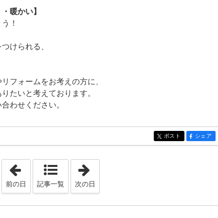
く・暖かい】
ょう！
をつけられる、
やリフォームをお考えの方に、
ありたいと考えております。
い合わせください。
ポスト
シェア
entry267
entry267
「2023年2月18日」
「2023年3月31日」
前の日
記事一覧
次の日