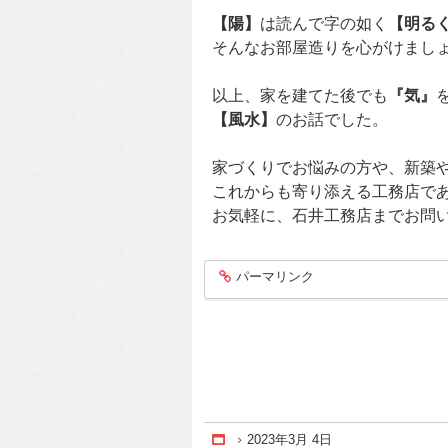
【陽】
は読んで字の如く
【明る
そんなお部屋造りを心がけまし
以上、家を建てた後でも
『気』
【風水】
のお話でした。
家づくりでお悩みの方や、新築
これからも寄り添える工務店で
お気軽に、石井工務店までお問
パーマリンク
entry267
2023年3月 4日
Home