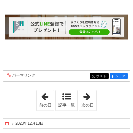
パーマリンク
entry293
ポスト
シェア
entry293
entry293
「2023年11月11日」
「2024年1月27日
前の日
記事一覧
次の日
2023年12月13日
Home