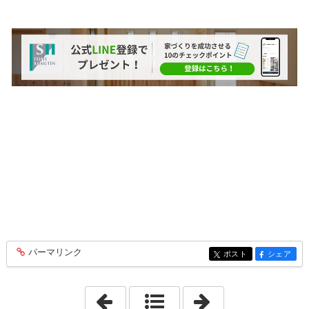
パーマリンク
entry329
ポスト
シェア
entry329
entry329
「2024年10月 7日」
「2024年12月 7