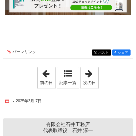
パーマリンク
entry340
ポスト
シェア
entry340
entry340
「2025年2月11日」
「2025年3月27日
前の日
記事一覧
次の日
2025年3月 7日
Home
有限会社石井工務店
代表取締役 石井 淳一