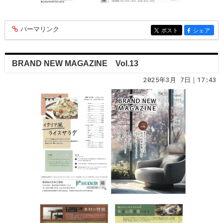
パーマリンク
entry343
ポスト
シェア
entry343
entry343
BRAND NEW MAGAZINE Vol.13
2025年3月 7日｜17:43