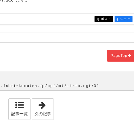
ポスト
シェア
entry116
entry116
PageTop
ishii-komuten.jp/cgi/mt/mt-tb.cgi/31
「初blogです。」
記事一覧
次の記事