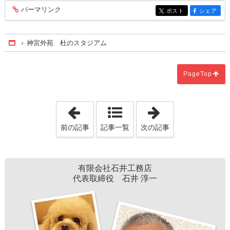
パーマリンク
entry167
ポスト
シェア
entry167
entry167
神宮外苑 杜のスタジアム
Home
PageTop
「一つの部屋で暮らせる日本人」
「玄関床"タイル
前の記事
記事一覧
次の記事
有限会社石井工務店
代表取締役 石井 淳一