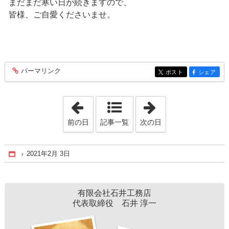
まだまだ寒い日が続きますので、
皆様、ご自愛くださいませ。
パーマリンク
entry174
ポスト
シェア
entry174
entry174
「2021年1月16日」
「2021年2月13日
前の日
記事一覧
次の日
2021年2月 3日
Home
有限会社石井工務店
代表取締役 石井 淳一