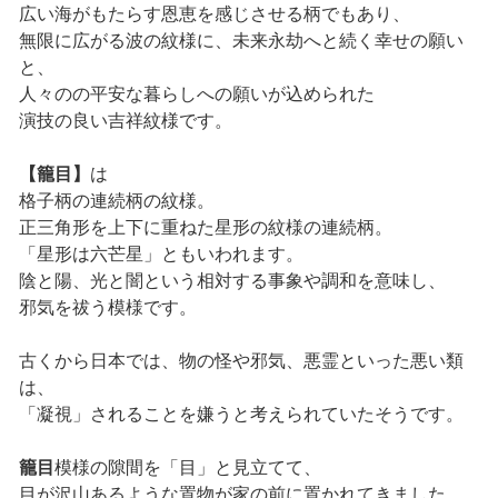
広い海がもたらす恩恵を感じさせる柄でもあり、
無限に広がる波の紋様に、未来永劫へと続く幸せの願い
と、
人々のの平安な暮らしへの願いが込められた
演技の良い吉祥紋様です。
【籠目】
は
格子柄の連続柄の紋様。
正三角形を上下に重ねた星形の紋様の連続柄。
「星形は六芒星」ともいわれます。
陰と陽、光と闇という相対する事象や調和を意味し、
邪気を祓う模様です。
古くから日本では、物の怪や邪気、悪霊といった悪い類
は、
「凝視」されることを嫌うと考えられていたそうです。
籠目
模様の隙間を「目」と見立てて、
目が沢山あるような置物が家の前に置かれてきました。