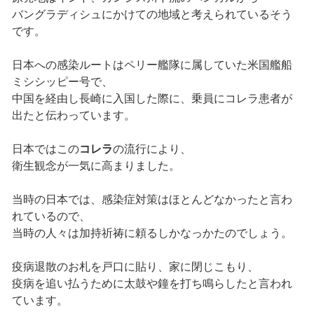
バングラディシュにかけての地域と考えられているそう
です。
日本への感染ルートはペリー艦隊に属していた米国艦船
ミシシッピー号で、
中国を経由し長崎に入国した際に、乗員にコレラ患者が
出たと伝わっています。
日本ではこの
コレラ
の流行により、
衛生観念が一気に高まりました。
当時の日本では、感染症対策はほとんどなかったと言わ
れているので、
当時の人々は加持祈祷に頼るしかなっかたのでしょう。
疫病退散のお札を戸口に貼り、家に閉じこもり、
疫病を追い払うために太鼓や鐘を打ち鳴らしたと言われ
ています。