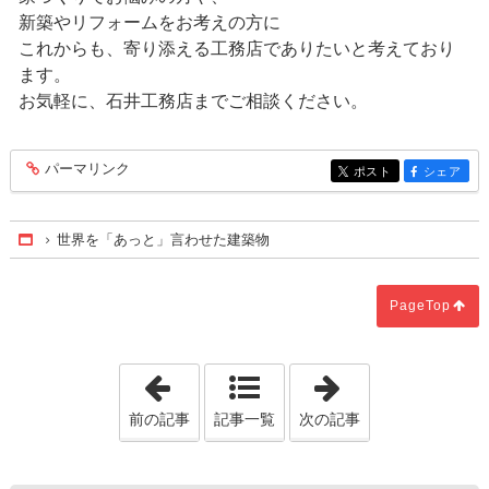
新築やリフォームをお考えの方に
これからも、寄り添える工務店でありたいと考えており
ます。
お気軽に、石井工務店までご相談ください。
パーマリンク
entry178
ポスト
シェア
entry178
entry178
世界を「あっと」言わせた建築物
Home
PageTop
「日本家屋の寿命って、ご存知でしょう
「【スマートハ
前の記事
記事一覧
次の記事