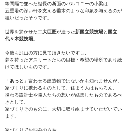
等間隔で並べた縦長の断面のバルコニーの小梁は
五重塔の深い軒を支える垂木のような印象を与えるのが
狙いだったそうです。
世界を驚かせた
二大巨匠
が造った
新国立競技場
と
国立
代々木競技場
。
今後も沢山の方に見て頂きたいですし、
夢を持ったアスリートたちの目標・希望の場所であり続
けてほしいものです。
「
あっと
」言わせる建造物ではないかも知れませんが、
家づくりに携わるものとして、住まう人はもちろん、
携わる設計士や職人たちの想いが結集したものであるべ
きとして、
家づくりそのものに、大切に取り組ませていただいてい
ます。
家づくりでお悩みの方や、