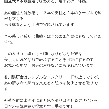
国立代々木競技場
で味わえる、選手との一体感。
あの無柱の解放感は、２本の支柱と２本のケーブルで屋
根を支える
吊り構造という工法で実現されています。
その美しい反り（曲線）はそのまま外観にもなっていま
すね。
この反り（曲線）は単調になりがちな外観を、
美しく伝統的な形で表現することを可能にするので、
お城の石垣や、お寺の屋根などにも使われています。
香川県庁舎
はシンプルなコンクリート打ち放しですが、
あの清水寺の舞台を支える木組みを彷彿させる造りで
す。
外壁を前に出さずに庇と縁を張り出させるデザインも
日本の寺院建築が得意とする手法ですし、