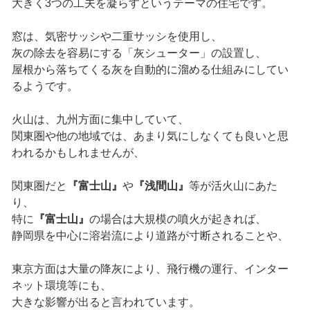
大きく3つの工夫を凝らすというテーマの住宅です。
窓は、気密サッシや二重サッシを使用し、
灰の除去を容易にする「灰シューター」の設置し、
屋根から落ちてくる灰を自動的に溜める仕組みにしてい
るようです。
火山は、九州方面に集中していて、
関東圏や他の地域では、あまり気にしなくても良いと思
われるかもしれませんが、
関東圏だと
『富士山』
や
『浅間山』
等が活火山にあた
り、
特に
『富士山』
の場合は大規模の噴火が起きれば、
静岡県を中心に溶岩流により道路が寸断されることや、
東京方面は大量の降灰により、飛行機の運行、インター
ネット環境等にも、
大きな影響が出ると言われています。