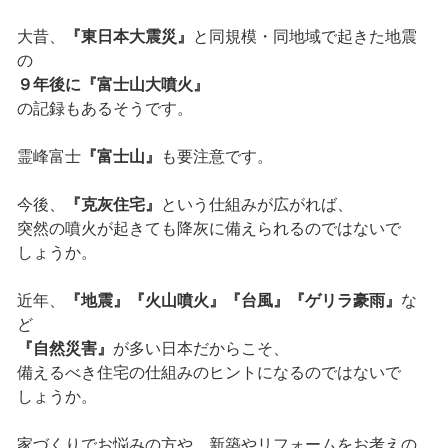
大昔、
『東日本大震災』
と同規模・同地域で起きた地震
の
９年後に『富士山大噴火』
の記録もあるそうです。
霊峰富士
『富士山』
も要注意です。
今後、
『克灰住宅』
という仕組みが広がれば、
突然の噴火が起きても降灰に備えられるのではないで
しょうか。
近年、
『地震』『火山噴火』『台風』『ゲリラ豪雨』
な
ど
『自然災害』
が多い日本だからこそ、
備えるべき住宅の仕組みのヒントになるのではないで
しょうか。
家づくりでお悩みの方や、新築やリフォームをお考えの