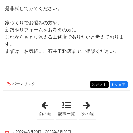
是非試してみてください。
家づくりでお悩みの方や、
新築やリフォームをお考えの方に
これからも寄り添える工務店でありたいと考えておりま
す。
まずは、お気軽に、石井工務店までご相談ください。
パーマリンク
entry215
ポスト
シェア
entry215
entry215
「2022年2月27日 - 2022年3月 5日」
「2022年4月 3日 -
前の週
記事一覧
次の週
2022年3月20日 - 2022年3月26日
Home