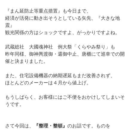
『まん延防止等重点措置』も今日まで、
経済が活発に動き出そうとしている矢先、『大きな地
震』
観光関係の方はショックですよ、がっかりですよね。
武蔵総社 大國魂神社 例大祭「くらやみ祭り」も
昨年同様、御神輿渡御・還御中止、唐櫃にて巡幸での開
催と決まりました。
また、住宅設備機器の納期遅延もまだ改善されず、
ほとんどのメーカーは４月から値上げ。
もうしばらく、お客様にはご不便をおかけしてしまいそ
うです。
さて今回は、
『整理・整頓』
のお話です。ものを