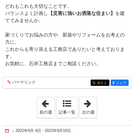
どれもこれも大切なことです。
バランスよく計画し
【災害に強いお洒落な住まい】
を建
ててみませんか。
家づくりでお悩みの方や、新築やリフォームをお考えの
方に、
これからも寄り添える工務店でありたいと考えておりま
す。
お気軽に、石井工務店までご相談ください。
パーマリンク
entry244
ポスト
シェア
entry244
entry244
「2022年8月28日 - 2022年9月 3日」
「2022年9月25日 
前の週
記事一覧
次の週
2022年9月 4日 - 2022年9月10日
Home