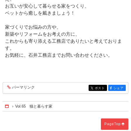
お互いが安心して暮らせる家をつくり、
ペットから癒しを戴きましょう！
家づくりでお悩みの方や、
新築やリフォームをお考えの方に、
これからも寄り添える工務店でありたいと考えておりま
す。
お気軽に、石井工務店までお問い合わせください。
パーマリンク
entry282
ポスト
シェア
entry282
entry282
Vol.65 猫と暮らす家
Home
PageTop