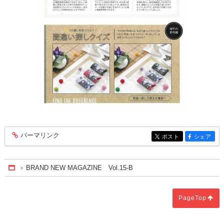
パーマリンク
entry356
ポスト
シェア
entry356
entry356
BRAND NEW MAGAZINE Vol.15-B
Home
PageTop