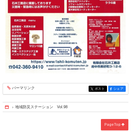
パーマリンク
entry379
ポスト
シェア
entry379
entry379
地域防災ステーション Vol.98
Home
PageTop