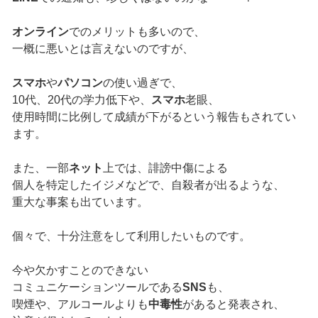
オンライン
でのメリットも多いので、
一概に悪いとは言えないのですが、
スマホ
や
パソコン
の使い過ぎで、
10代、20代の学力低下や、
スマホ
老眼、
使用時間に比例して成績が下がるという報告もされてい
ます。
また、一部
ネット
上では、誹謗中傷による
個人を特定したイジメなどで、自殺者が出るような、
重大な事案も出ています。
個々で、十分注意をして利用したいものです。
今や欠かすことのできない
コミュニケーションツールである
SNS
も、
喫煙や、アルコールよりも
中毒性
があると発表され、