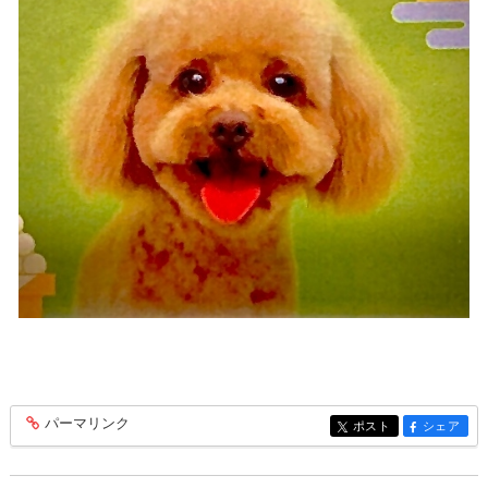
パーマリンク
entry170
ポスト
シェア
entry170
entry170