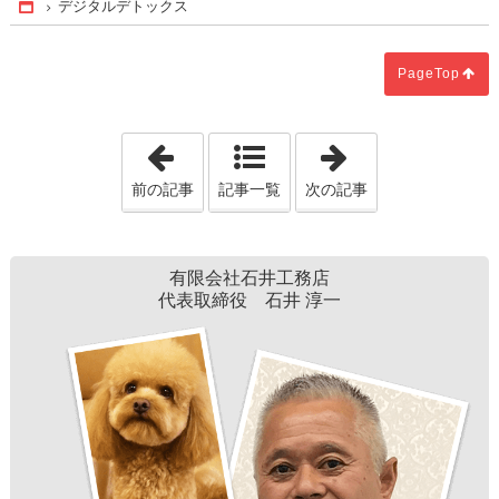
デジタルデトックス
Home
PageTop
「玄関床"タイル"のお掃除」
「世の中の回復
前の記事
記事一覧
次の記事
有限会社石井工務店
代表取締役 石井 淳一