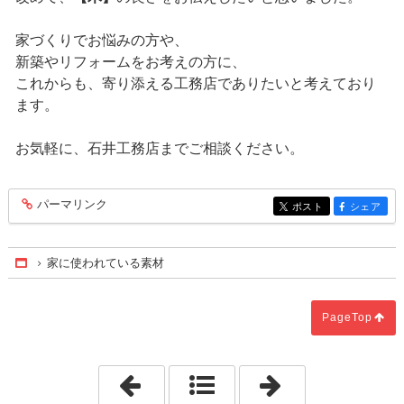
家づくりでお悩みの方や、
新築やリフォームをお考えの方に、
これからも、寄り添える工務店でありたいと考えており
ます。
お気軽に、石井工務店までご相談ください。
パーマリンク
entry175
ポスト
シェア
entry175
entry175
家に使われている素材
Home
PageTop
「人々の願いと瓦と紋様」
「その違い、ご